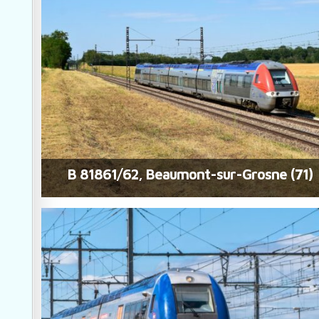
B 81861/62, Beaumont-sur-Grosne (71)