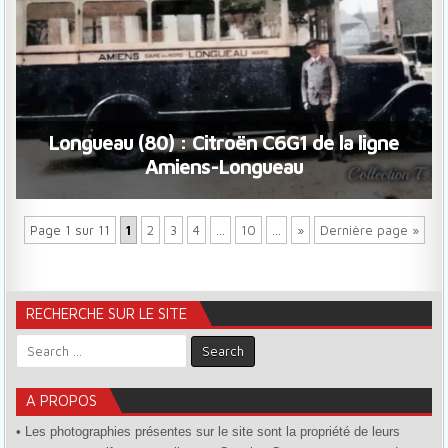
Longueau (80) : Citroën C6G1 de la ligne
Amiens-Longueau
Page 1 sur 11
1
2
3
4
…
10
…
»
Dernière page »
RECHERCHE SUR LE SITE
Search for:
A PROPOS
• Les photographies présentes sur le site sont la propriété de leurs