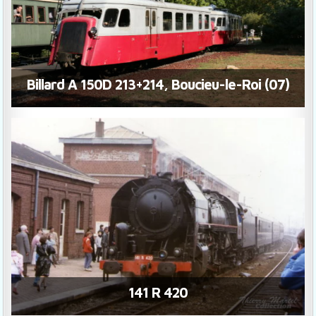
Billard A 150D 213+214, Boucieu-le-Roi (07)
141 R 420