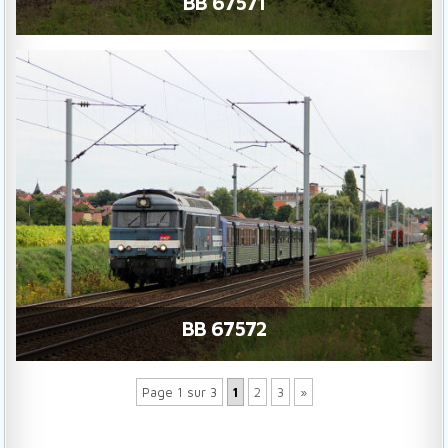
BB 67571
BB 67572
Page 1 sur 3
1
2
3
»