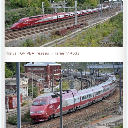
Thalys TGV PBA (réseau) - rame n° 4533