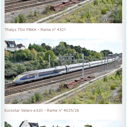
Thalys TGV PBKA - Rame n° 4321
Eurostar Velaro e320 - Rame n° 4025/26