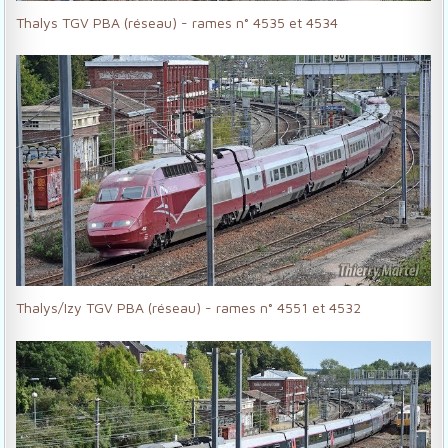
Thalys TGV PBA (réseau) - rames n° 4535 et 4534
Thalys/Izy TGV PBA (réseau) - rames n° 4551 et 4532