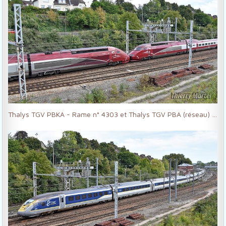
Thalys TGV PBKA - Rame n° 4303 et Thalys TGV PBA (réseau) - Rame n° 4540