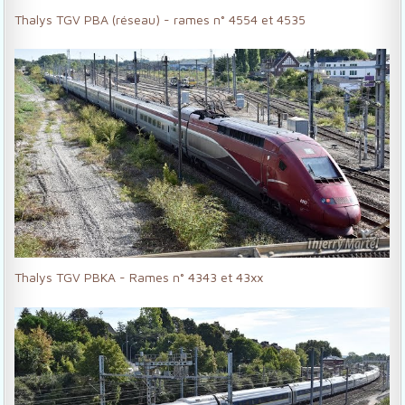
Thalys TGV PBA (réseau) - rames n° 4554 et 4535
Thalys TGV PBKA - Rames n° 4343 et 43xx