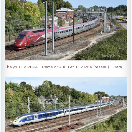
Thalys TGV PBKA - Rame n° 4303 et TGV PBA (réseau) - Rame n° 4540