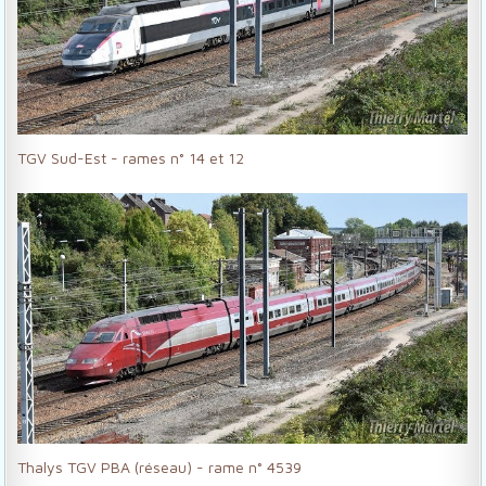
TGV Sud-Est - rames n° 14 et 12
Thalys TGV PBA (réseau) - rame n° 4539