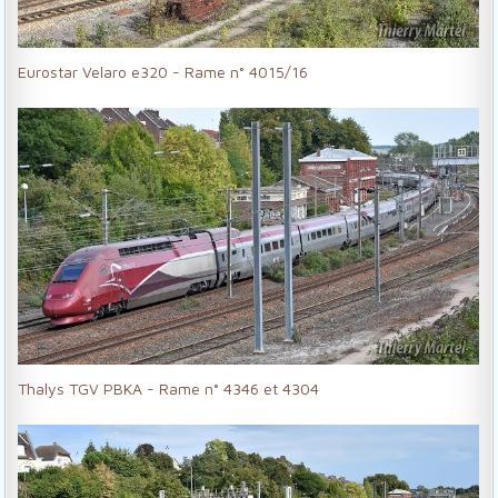
Eurostar Velaro e320 - Rame n° 4015/16
Thalys TGV PBKA - Rame n° 4346 et 4304