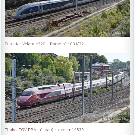
Eurostar Velaro e320 - Rame n° 4031/32
Thalys TGV PBA (réseau) - rame n° 4539