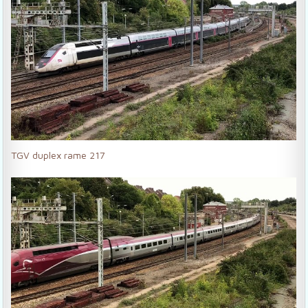
TGV duplex rame 217