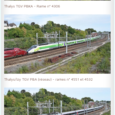
Thalys TGV PBKA - Rame n° 4306
Thalys/Izy TGV PBA (réseau) - rames n° 4551 et 4532