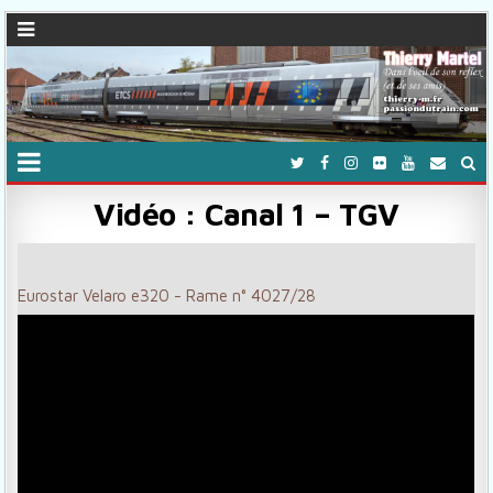
Vidéo : Canal 1 – TGV
Eurostar Velaro e320 - Rame n° 4027/28