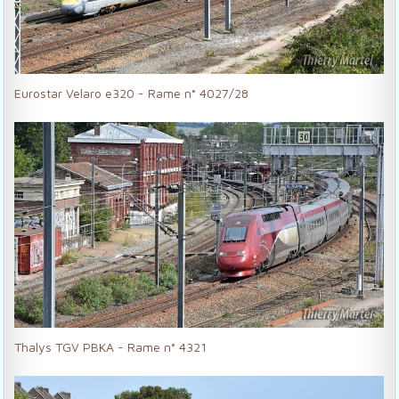
Eurostar Velaro e320 - Rame n° 4027/28
Thalys TGV PBKA - Rame n° 4321