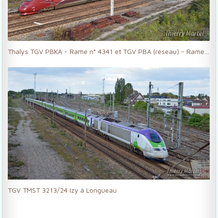
Thalys TGV PBKA - Rame n° 4341 et TGV PBA (réseau) - Rame n° 4534
TGV TMST 3213/24 Izy à Longueau