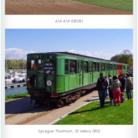
A1A A1A 68081
Sprague-Thomson, St Valery (80)