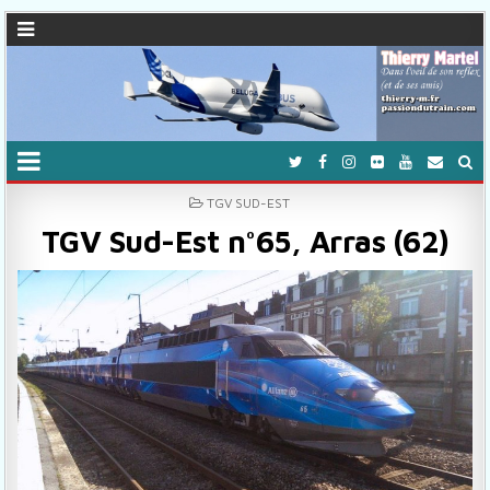
POSTED IN
TGV SUD-EST
TGV Sud-Est n°65, Arras (62)