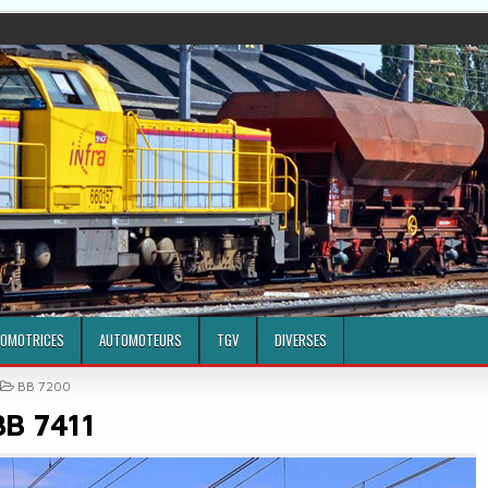
OMOTRICES
AUTOMOTEURS
TGV
DIVERSES
POSTED IN
BB 7200
BB 7411