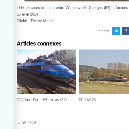
TGV en cours de tests entre Villeneuve St Georges (94) et Amiens 
16 avril 2014
Cliché : Thierry Martel
Share:
Articles connexes
TGV Sud-Est n°65, Arras (62)
BB 26076
Navigation de l’article
← BB 3608