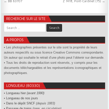
Navigation de l’article
← BB 63707
Z 1418, Pont-Cardinet (75) →
RECHERCHE SUR LE SITE
Search for:
A PROPOS
• Les photographies présentes sur le site sont la propriété de leurs
auteurs respectifs ou sous licence Creative Commons correspondante.
Un auteur qui souhaite le retrait d’une photo peut l’obtenir sur demande.
• Tous les droits de reproduction sont réservés, y compris pour les
documents téléchargeables et les représentations iconographiques et
photographiques.
LONGUEAU (80330)
•
Longueau hier
(avant 1990)
•
Longueau de nos jours
•
Dans le dépôt SNCF
(depuis 1883)
•
Passage de trains
(gare, en circulation)