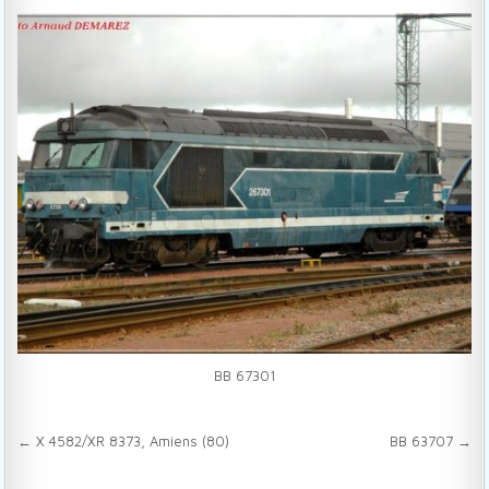
BB 67301
Navigation de l’article
← X 4582/XR 8373, Amiens (80)
BB 63707 →