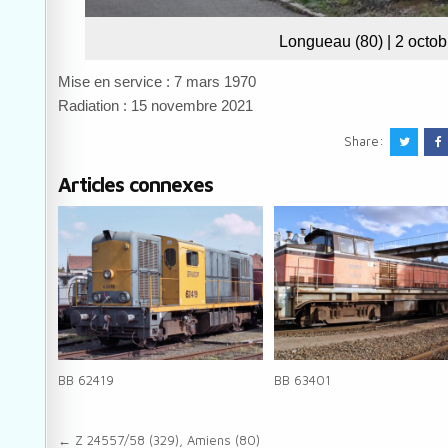
Longueau (80) | 2 octo
Mise en service : 7 mars 1970
Radiation : 15 novembre 2021
Share:
Articles connexes
BB 62419
BB 63401
Navigation de l’article
← Z 24557/58 (329), Amiens (80)