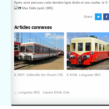
Après avoir parcouru cette dernière ligne droite et une courbe, le 
Max Delle (août 1985)
Share:
Articles connexes
X 3997, Sotteville-les-Rouen (76)
X 4039, Longueau (80)
Navigation de l’article
← Longueau (80) : Square Émile Zola