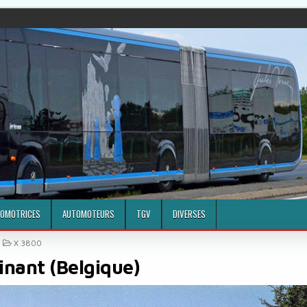
OMOTRICES
AUTOMOTEURS
TGV
DIVERSES
POSTED IN
X 3800
inant (Belgique)