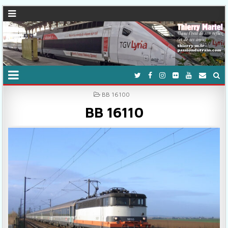
POSTED IN
BB 16100
BB 16110