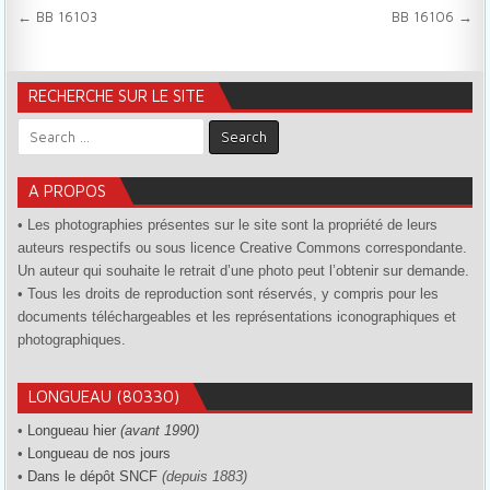
Navigation de l’article
← BB 16103
BB 16106 →
RECHERCHE SUR LE SITE
Search for:
A PROPOS
• Les photographies présentes sur le site sont la propriété de leurs
auteurs respectifs ou sous licence Creative Commons correspondante.
Un auteur qui souhaite le retrait d’une photo peut l’obtenir sur demande.
• Tous les droits de reproduction sont réservés, y compris pour les
documents téléchargeables et les représentations iconographiques et
photographiques.
LONGUEAU (80330)
•
Longueau hier
(avant 1990)
•
Longueau de nos jours
•
Dans le dépôt SNCF
(depuis 1883)