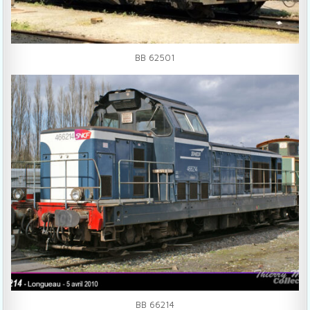
BB 62501
BB 66214