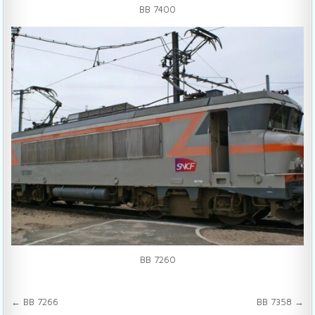
BB 7400
BB 7260
Navigation de l’article
← BB 7266
BB 7358 →