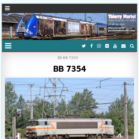
POSTED IN
BB 7200
BB 7354