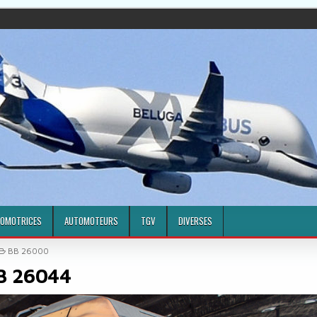
OMOTRICES
AUTOMOTEURS
TGV
DIVERSES
POSTED IN
BB 26000
B 26044